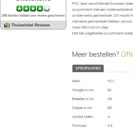
PDC kent verschillende formaten laden
assortiment met een materiaallade e
298 klanten hebben een review geschreven
zonder extra pennenlade. Dit maakt he
met extra pennenlade hebben we ook in
Thuiswinkel Reviews
maar liefst 80 cm diep.
Met het uitgebreide assortiment ladeb
Meer bestellen?
Off
SPECIFICATIES
Merk:
PDC
Hoogte in cm:
62
Breedte in cm:
39
Diepte in cm:
60
Aantal laden:
4
Formaat:
A4