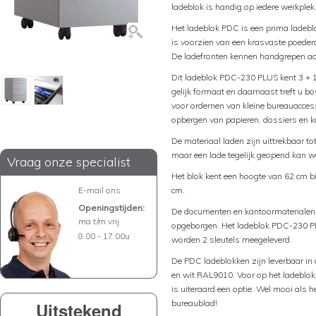
ladeblok is handig op iedere werkplek
Het ladeblok PDC is een prima ladeblo
is voorzien van een krasvaste poederc
De ladefronten kennen handgrepen aa
Dit ladeblok PDC-230 PLUS kent 3 + 1
gelijk formaat en daarnaast treft u b
voor ordernen van kleine bureauaccess
opbergen van papieren, dossiers en 
De materiaal laden zijn uittrekbaar t
maar een lade tegelijk geopend kan w
Vraag onze specialist
Het blok kent een hoogte van 62 cm bi
E-mail ons
cm.
Openingstijden:
De documenten en kantoormaterialen k
ma t/m vrij
opgeborgen. Het ladeblok PDC-230 PLU
8.00 - 17.00u
worden 2 sleutels meegeleverd.
De PDC ladeblokken zijn leverbaar i
en wit RAL9010. Voor op het ladeblok
is uiteraard een optie. Wel mooi als h
bureaublad!
Uitstekend