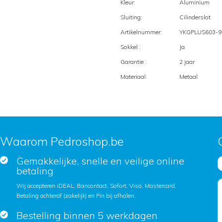
Kleur:
Aluminium
Sluiting:
Cilinderslot
Artikelnummer:
YKGPLUS603-9
Sokkel :
Ja
Garantie :
2 jaar
Materiaal:
Metaal
Waarom Pedroshop.be
Gemakkelijke, snelle en veilige online
betaling
Wij accepteren iDEAL, Bancontact, Sofort, Visa, Mastercard,
Betaling achteraf (zakelijk) en Pin bij afhalen.
Bestelling binnen 5 werkdagen