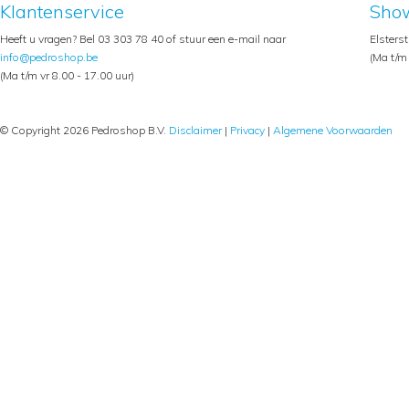
Klantenservice
Sho
Heeft u vragen? Bel 03 303 78 40 of stuur een e-mail naar
Elsters
info@pedroshop.be
(Ma t/m 
(Ma t/m vr 8.00 - 17.00 uur)
© Copyright 2026 Pedroshop B.V.
Disclaimer
|
Privacy
|
Algemene Voorwaarden