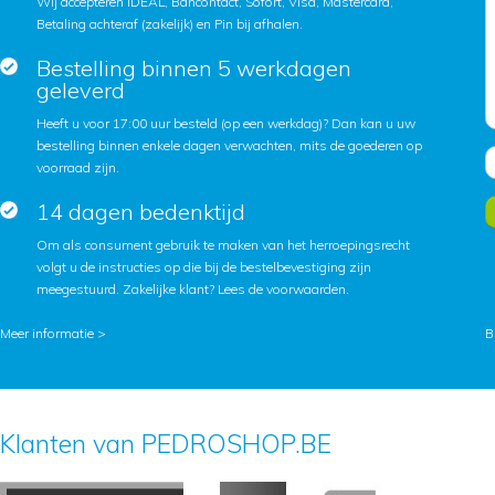
Wij accepteren iDEAL, Bancontact, Sofort, Visa, Mastercard,
Betaling achteraf (zakelijk) en Pin bij afhalen.
Bestelling binnen 5 werkdagen
geleverd
Heeft u voor 17:00 uur besteld (op een werkdag)? Dan kan u uw
bestelling binnen enkele dagen verwachten, mits de goederen op
voorraad zijn.
14 dagen bedenktijd
Om als consument gebruik te maken van het herroepingsrecht
volgt u de instructies op die bij de bestelbevestiging zijn
meegestuurd. Zakelijke klant?
Lees de voorwaarden
.
Meer informatie >
B
Klanten van PEDROSHOP.BE