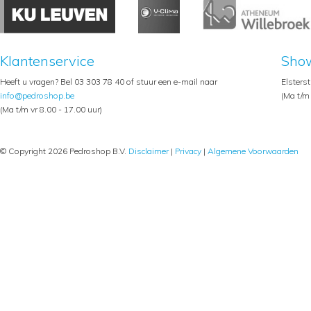
Klantenservice
Sho
Heeft u vragen? Bel 03 303 78 40 of stuur een e-mail naar
Elsters
info@pedroshop.be
(Ma t/m 
(Ma t/m vr 8.00 - 17.00 uur)
© Copyright 2026 Pedroshop B.V.
Disclaimer
|
Privacy
|
Algemene Voorwaarden