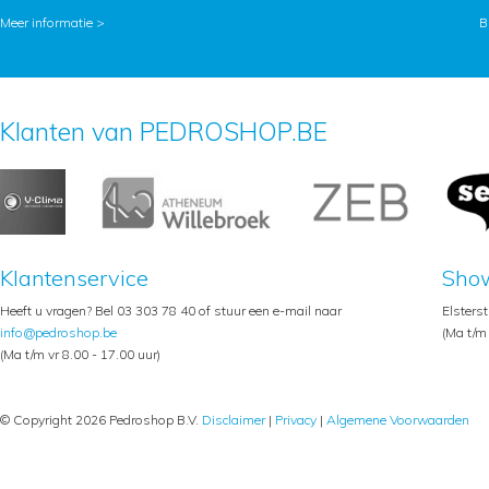
Meer informatie >
B
Klanten van PEDROSHOP.BE
Klantenservice
Sho
Heeft u vragen? Bel 03 303 78 40 of stuur een e-mail naar
Elsters
info@pedroshop.be
(Ma t/m 
(Ma t/m vr 8.00 - 17.00 uur)
© Copyright 2026 Pedroshop B.V.
Disclaimer
|
Privacy
|
Algemene Voorwaarden