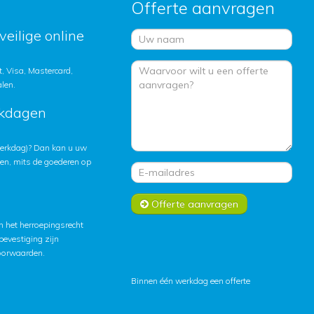
Offerte aanvragen
veilige online
, Visa, Mastercard,
alen.
rkdagen
 werkdag)? Dan kan u uw
ten, mits de goederen op
Offerte aanvragen
 het herroepingsrecht
lbevestiging zijn
oorwaarden
.
Binnen één werkdag een offerte