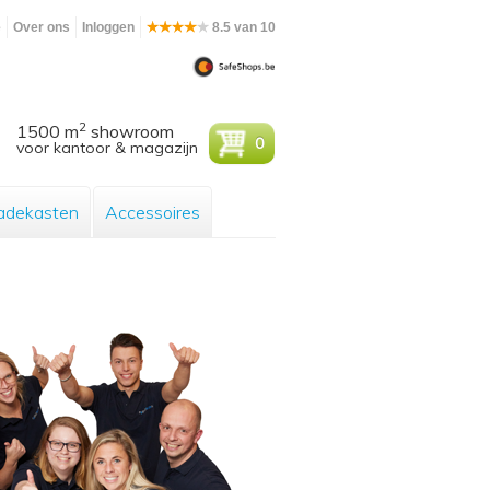
e
Over ons
Inloggen
8.5 van 10
2
1500 m
showroom
0
voor kantoor & magazijn
adekasten
Accessoires