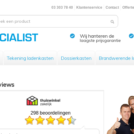
03 303 78 40
Klantenservice
Contact
Offert
Wij hanteren de
laagste prijsgarantie
Tekening ladenkasten
Dossierkasten
Brandwerende l
views