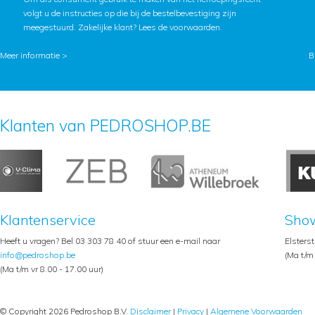
volgt u de instructies op die bij de bestelbevestiging zijn
meegestuurd. Zakelijke klant?
Lees de voorwaarden
.
Meer informatie >
B
Klanten van PEDROSHOP.BE
Klantenservice
Sho
Heeft u vragen? Bel 03 303 78 40 of stuur een e-mail naar
Elsters
info@pedroshop.be
(Ma t/m 
(Ma t/m vr 8.00 - 17.00 uur)
© Copyright 2026 Pedroshop B.V.
Disclaimer
|
Privacy
|
Algemene Voorwaarden