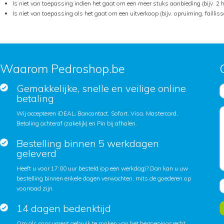
Is niet van toepassing indien het gaat om een meer stuks aanbieding (bijv. 2 h
Is niet van toepassing als het gaat om een uitverkoop (bijv. opruiming, faill
Waarom Pedroshop.be
Gemakkelijke, snelle en veilige online
betaling
Wij accepteren iDEAL, Bancontact, Sofort, Visa, Mastercard,
Betaling achteraf (zakelijk) en Pin bij afhalen.
Bestelling binnen 5 werkdagen
geleverd
Heeft u voor 17:00 uur besteld (op een werkdag)? Dan kan u uw
bestelling binnen enkele dagen verwachten, mits de goederen op
voorraad zijn.
14 dagen bedenktijd
Om als consument gebruik te maken van het herroepingsrecht