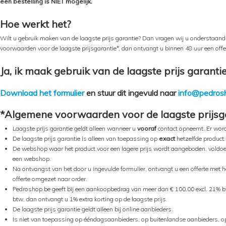
een bestelling is NIET mogelijk.
Hoe werkt het?
Wilt u gebruik maken van de laagste prijs garantie? Dan vragen wij u onderstaand
voorwaarden voor de laagste prijsgarantie*, dan ontvangt u binnen 48 uur een offe
Ja, ik maak gebruik van de laagste prijs garantie
Download het formulier
en stuur dit ingevuld naar
info@pedros
*Algemene voorwaarden voor de laagste prijsga
Laagste prijs garantie geldt alleen wanneer u
vooraf
contact opneemt. Er wordt
De laagste prijs garantie is alleen van toepassing op
exact
hetzelfde product.
De webshop waar het product voor een lagere prijs wordt aangeboden, voldoet
een webshop.
Na ontvangst van het door u ingevulde formulier, ontvangt u een offerte met 
offerte omgezet naar order.
Pedroshop.be geeft bij een aankoopbedrag van meer dan € 100,00 excl. 21% bt
btw, dan ontvangt u 1% extra korting op de laagste prijs.
De laagste prijs garantie geldt alleen bij online aanbieders.
Is niet van toepassing op ééndagsaanbieders, op buitenlandse aanbieders, o