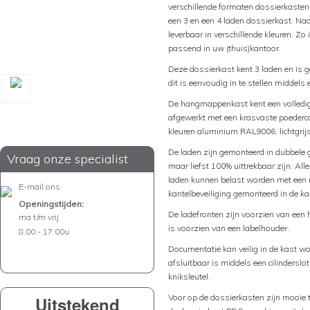
verschillende formaten dossierkasten
een 3 en een 4 laden dossierkast. Naa
leverbaar in verschillende kleuren. Zo
passend in uw (thuis)kantoor.
Deze dossierkast kent 3 laden en is 
dit is eenvoudig in te stellen middels
De hangmappenkast kent een volledig 
afgewerkt met een krasvaste poederco
kleuren aluminium RAL9006, lichtgr
De laden zijn gemonteerd in dubbele g
Vraag onze specialist
maar liefst 100% uittrekbaar zijn. A
laden kunnen belast worden met een m
E-mail ons
kantelbeveiliging gemonteerd in de kas
Openingstijden:
De ladefronten zijn voorzien van een 
ma t/m vrij
is voorzien van een labelhouder.
8.00 - 17.00u
Documentatie kan veilig in de kast w
afsluitbaar is middels een cilinderslo
kniksleutel.
Voor op de dossierkasten zijn mooie to
Uitstekend