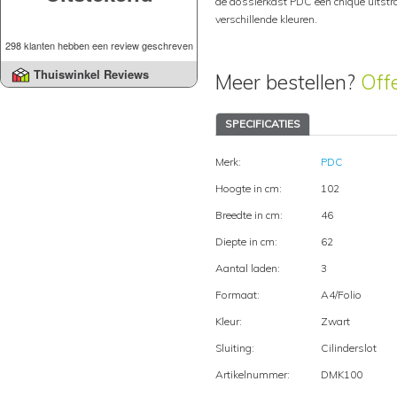
de dossierkast PDC een chique uitstra
verschillende kleuren.
298 klanten hebben een review geschreven
Thuiswinkel Reviews
Meer bestellen?
Off
SPECIFICATIES
Merk:
PDC
Hoogte in cm:
102
Breedte in cm:
46
Diepte in cm:
62
Aantal laden:
3
Formaat:
A4/Folio
Kleur:
Zwart
Sluiting:
Cilinderslot
Artikelnummer:
DMK100