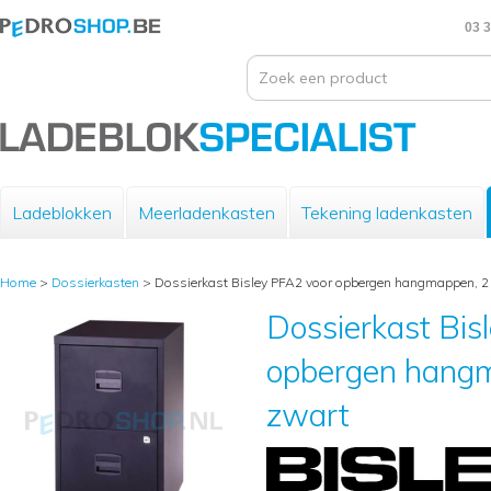
03 3
Ladeblokken
Meerladenkasten
Tekening ladenkasten
Home
>
Dossierkasten
>
Dossierkast Bisley PFA2 voor opbergen hangmappen, 2 
Dossierkast Bis
opbergen hangm
zwart