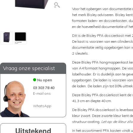
Voor het opbergen van documentatie 
het merk Bisley adviseren. Bisley ken
formaten laden- en dossierkasten, du
en de hoeveelheid documentatie of h
Dit is de Bisley PFA dossierkast met 2
De kast is voorzien van een cilindersl
documentatie veilig opgeborgen kan wo
2 sleutels.
Deze Bisley PFA hangmappenkast kent
Vraag onze specialist
van A4 formaat hangmappen. De voorz
labelhouder. Er is duidelijk aan te g
Nu open
opgeborgen. De laden is voorzien va
de laden. De laden zijn tot 80% uittre
03 303 78 40
E-mail ons
Deze Bisley PFA dossierkast kent de 
41,3 cm en diepte 40 cm.
WhatsApp
De Bisley PFA dossierkast is leverbaar
kleur zwart. Deze zwarte kleur kent d
structuur coating.
Let op: de kleur zil
Uitstekend
In het assortiment PFA kasten vindt 