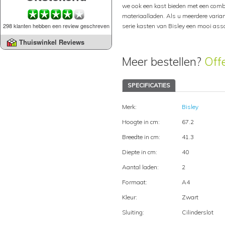
we ook een kast bieden met een com
materiaalladen. Als u meerdere varian
298 klanten hebben een review geschreven
serie kasten van Bisley een mooi ass
Thuiswinkel Reviews
Meer bestellen?
Off
SPECIFICATIES
Merk:
Bisley
Hoogte in cm:
67.2
Breedte in cm:
41.3
Diepte in cm:
40
Aantal laden:
2
Formaat:
A4
Kleur:
Zwart
Sluiting:
Cilinderslot