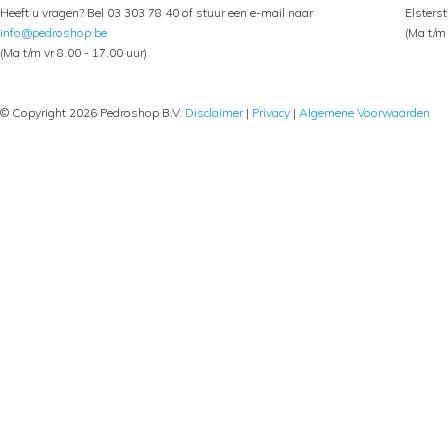
Heeft u vragen? Bel 03 303 78 40 of stuur een e-mail naar
Elsters
info@pedroshop.be
(Ma t/m 
(Ma t/m vr 8.00 - 17.00 uur)
© Copyright 2026 Pedroshop B.V.
Disclaimer
|
Privacy
|
Algemene Voorwaarden