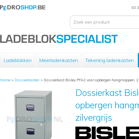
03 3
Ladeblokken
Meerladenkasten
Tekening ladenkasten
Home
>
Dossierkasten
>
Dossierkast Bisley PFA2 voor opbergen hangmappen, 2 la
Dossierkast Bis
opbergen hangm
zilvergrijs