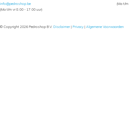
info@pedroshop.be
(Ma t/m 
(Ma t/m vr 8.00 - 17.00 uur)
© Copyright 2026 Pedroshop B.V.
Disclaimer
|
Privacy
|
Algemene Voorwaarden