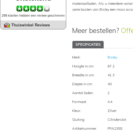
materiaalladen. Als u meerdere varian
serie kasten van Bisley een mooi ass
298 klanten hebben een review geschreven
Thuiswinkel Reviews
Meer bestellen?
Off
SPECIFICATIES
Merk:
Bisley
Hoogte in cm:
67.2
Breedte in cm:
41.3
Diepte in cm:
40
Aantal laden:
2
Formaat:
A4
Kleur:
Zilver
Sluiting:
Cilinderslot
Artikelnummer:
PFA2355