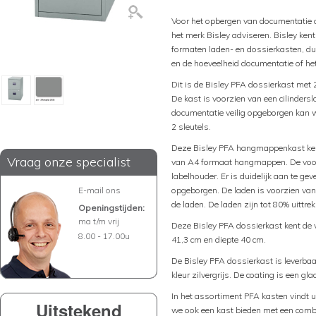
Voor het opbergen van documentatie 
het merk Bisley adviseren. Bisley ken
formaten laden- en dossierkasten, du
en de hoeveelheid documentatie of h
Dit is de Bisley PFA dossierkast met 2
De kast is voorzien van een cilindersl
documentatie veilig opgeborgen kan wo
2 sleutels.
Deze Bisley PFA hangmappenkast kent
Vraag onze specialist
van A4 formaat hangmappen. De voorz
labelhouder. Er is duidelijk aan te g
E-mail ons
opgeborgen. De laden is voorzien va
de laden. De laden zijn tot 80% uittre
Openingstijden:
ma t/m vrij
Deze Bisley PFA dossierkast kent de 
8.00 - 17.00u
41,3 cm en diepte 40 cm.
De Bisley PFA dossierkast is leverbaar
kleur zilvergrijs. De coating is een gla
In het assortiment PFA kasten vindt 
Uitstekend
we ook een kast bieden met een com