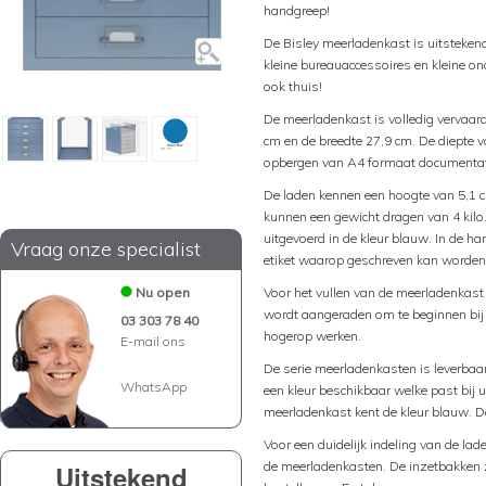
handgreep!
De Bisley meerladenkast is uitsteke
kleine bureauaccessoires en kleine on
ook thuis!
De meerladenkast is volledig vervaard
cm en de breedte 27,9 cm. De diepte v
opbergen van A4 formaat documentat
De laden kennen een hoogte van 5,1 c
kunnen een gewicht dragen van 4 kilo
uitgevoerd in de kleur blauw. In de ha
Vraag onze specialist
etiket waarop geschreven kan worden 
Nu open
Voor het vullen van de meerladenkas
wordt aangeraden om te beginnen bij 
03 303 78 40
hogerop werken.
E-mail ons
De serie meerladenkasten is leverbaar i
WhatsApp
een kleur beschikbaar welke past bij u
meerladenkast kent de kleur blauw. De
Voor een duidelijk indeling van de lad
de meerladenkasten. De inzetbakken zi
Uitstekend