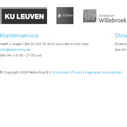
Klantenservice
Sho
Heeft u vragen? Bel 03 303 78 40 of stuur een e-mail naar
Elsters
info@pedroshop.be
(Ma t/m 
(Ma t/m vr 8.00 - 17.00 uur)
© Copyright 2026 Pedroshop B.V.
Disclaimer
|
Privacy
|
Algemene Voorwaarden