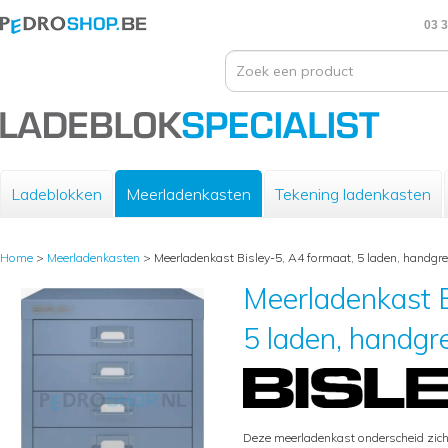
03 3
Ladeblokken
Meerladenkasten
Tekening ladenkasten
Home
>
Meerladenkasten
>
Meerladenkast Bisley-5, A4 formaat, 5 laden, handgr
Meerladenkast B
5 laden, handgr
Deze meerladenkast onderscheid zich 