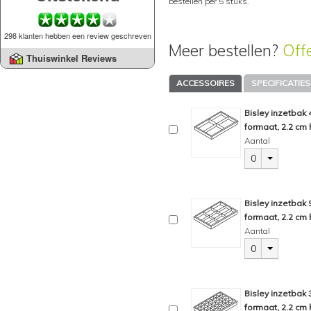
bestellen per 5 stuks.
298 klanten hebben een review geschreven
Meer bestellen?
Off
Thuiswinkel Reviews
ACCESSOIRES
SPECIFICATIES
Bisley inzetbak
formaat, 2.2 cm 
Aantal
0
Bisley inzetbak
formaat, 2.2 cm 
Aantal
0
Bisley inzetbak
formaat, 2.2 cm 