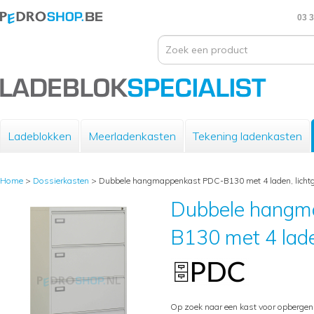
03 3
Ladeblokken
Meerladenkasten
Tekening ladenkasten
Home
>
Dossierkasten
>
Dubbele hangmappenkast PDC-B130 met 4 laden, lichtg
Dubbele hangm
B130 met 4 laden
Op zoek naar een kast voor opberge