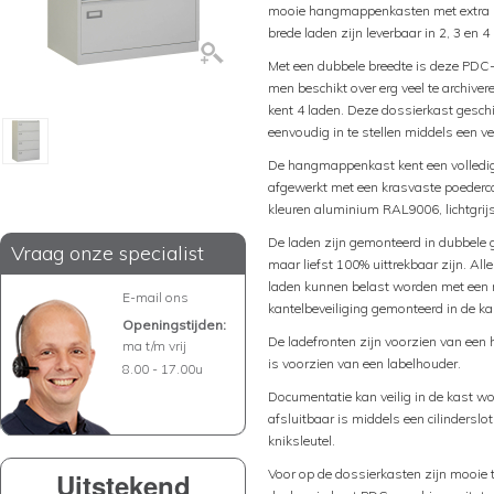
mooie hangmappenkasten met extra b
brede laden zijn leverbaar in 2, 3 en 4
Met een dubbele breedte is deze PDC
men beschikt over erg veel te archiv
kent 4 laden. Deze dossierkast geschi
eenvoudig in te stellen middels een v
De hangmappenkast kent een volledig 
afgewerkt met een krasvaste poederco
kleuren aluminium RAL9006, lichtgr
De laden zijn gemonteerd in dubbele g
Vraag onze specialist
maar liefst 100% uittrekbaar zijn. A
laden kunnen belast worden met een m
E-mail ons
kantelbeveiliging gemonteerd in de kas
Openingstijden:
De ladefronten zijn voorzien van een 
ma t/m vrij
is voorzien van een labelhouder.
8.00 - 17.00u
Documentatie kan veilig in de kast w
afsluitbaar is middels een cilinderslo
kniksleutel.
Voor op de dossierkasten zijn mooie to
Uitstekend