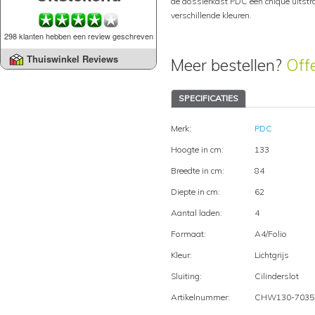
de dossierkast PDC een chique uitstra
verschillende kleuren.
298 klanten hebben een review geschreven
Thuiswinkel Reviews
Meer bestellen?
Off
SPECIFICATIES
Merk:
PDC
Hoogte in cm:
133
Breedte in cm:
84
Diepte in cm:
62
Aantal laden:
4
Formaat:
A4/Folio
Kleur:
Lichtgrijs
Sluiting:
Cilinderslot
Artikelnummer:
CHW130-7035