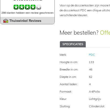
Voor op de dossierkasten zijn mooie to
de dossierkast PDC een chique uitstra
298 klanten hebben een review geschreven
verschillende kleuren.
Thuiswinkel Reviews
Meer bestellen?
Off
SPECIFICATIES
Merk:
PDC
Hoogte in cm:
133
Breedte in cm:
46
Diepte in cm:
62
Aantal laden:
4
Formaat:
A4/Folio
Kleur:
Lichtgrijs
Sluiting:
Cilinderslot