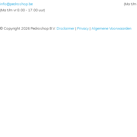
info@pedroshop.be
(Ma t/m 
(Ma t/m vr 8.00 - 17.00 uur)
© Copyright 2026 Pedroshop B.V.
Disclaimer
|
Privacy
|
Algemene Voorwaarden