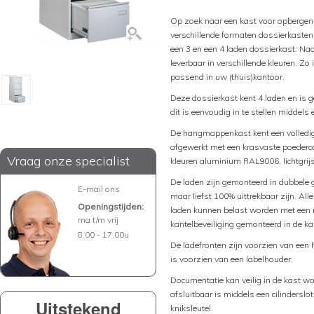
Op zoek naar een kast voor opberge
verschillende formaten dossierkasten
een 3 en een 4 laden dossierkast. Naa
leverbaar in verschillende kleuren. Zo
passend in uw (thuis)kantoor.
Deze dossierkast kent 4 laden en is 
dit is eenvoudig in te stellen middels
De hangmappenkast kent een volledig 
afgewerkt met een krasvaste poederco
Vraag onze specialist
kleuren aluminium RAL9006, lichtgr
De laden zijn gemonteerd in dubbele g
E-mail ons
maar liefst 100% uittrekbaar zijn. A
Openingstijden:
laden kunnen belast worden met een m
ma t/m vrij
kantelbeveiliging gemonteerd in de kas
8.00 - 17.00u
De ladefronten zijn voorzien van een 
is voorzien van een labelhouder.
Documentatie kan veilig in de kast w
afsluitbaar is middels een cilinderslo
Uitstekend
kniksleutel.