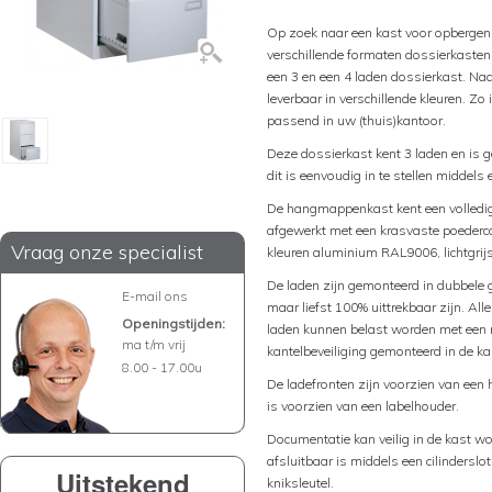
Op zoek naar een kast voor opberge
verschillende formaten dossierkasten
een 3 en een 4 laden dossierkast. Naa
leverbaar in verschillende kleuren. Zo
passend in uw (thuis)kantoor.
Deze dossierkast kent 3 laden en is 
dit is eenvoudig in te stellen middels
De hangmappenkast kent een volledig 
afgewerkt met een krasvaste poederco
Vraag onze specialist
kleuren aluminium RAL9006, lichtgr
De laden zijn gemonteerd in dubbele g
E-mail ons
maar liefst 100% uittrekbaar zijn. A
Openingstijden:
laden kunnen belast worden met een m
ma t/m vrij
kantelbeveiliging gemonteerd in de kas
8.00 - 17.00u
De ladefronten zijn voorzien van een 
is voorzien van een labelhouder.
Documentatie kan veilig in de kast w
afsluitbaar is middels een cilinderslo
Uitstekend
kniksleutel.