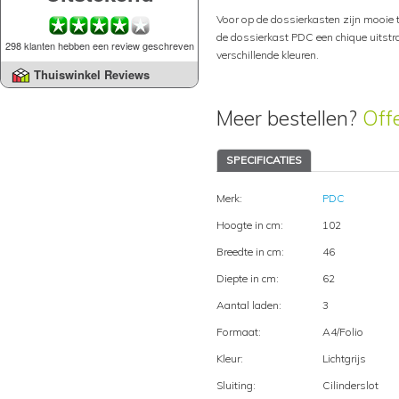
Voor op de dossierkasten zijn mooie to
de dossierkast PDC een chique uitstra
298 klanten hebben een review geschreven
verschillende kleuren.
Thuiswinkel Reviews
Meer bestellen?
Off
SPECIFICATIES
Merk:
PDC
Hoogte in cm:
102
Breedte in cm:
46
Diepte in cm:
62
Aantal laden:
3
Formaat:
A4/Folio
Kleur:
Lichtgrijs
Sluiting:
Cilinderslot