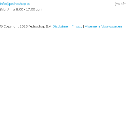
info@pedroshop.be
(Ma t/m 
(Ma t/m vr 8.00 - 17.00 uur)
© Copyright 2026 Pedroshop B.V.
Disclaimer
|
Privacy
|
Algemene Voorwaarden