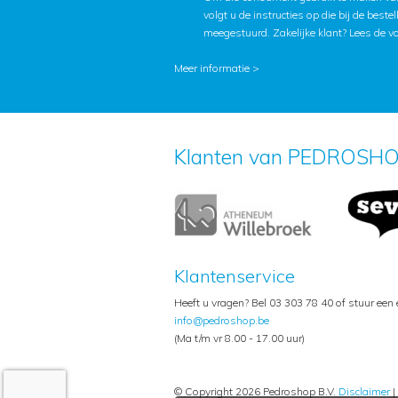
volgt u de instructies op die bij de beste
meegestuurd. Zakelijke klant?
Lees de v
Meer informatie >
Klanten van PEDROSHO
Klantenservice
Heeft u vragen? Bel 03 303 78 40 of stuur een
info@pedroshop.be
(Ma t/m vr 8.00 - 17.00 uur)
© Copyright 2026 Pedroshop B.V.
Disclaimer
|