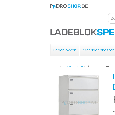
Ladeblokken
Meerladenkasten
Home
>
Dossierkasten
>
Dubbele hangmappe
O