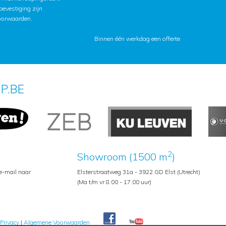
lbevestiging zijn
oorwaarden
.
Binnen één werkdag een offerte
P.BE
2
Showroom (1500 m
)
 e-mail naar
Elsterstraatweg 31a - 3922 GD Elst (Utrecht)
(Ma t/m vr 8.00 - 17.00 uur)
Privacy
|
Algemene Voorwaarden