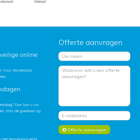
ateriaal:
Metaal
Offerte aanvragen
veilige online
, Visa, Mastercard,
alen.
rkdagen
 werkdag)? Dan kan u uw
ten, mits de goederen op
Offerte aanvragen
 het herroepingsrecht