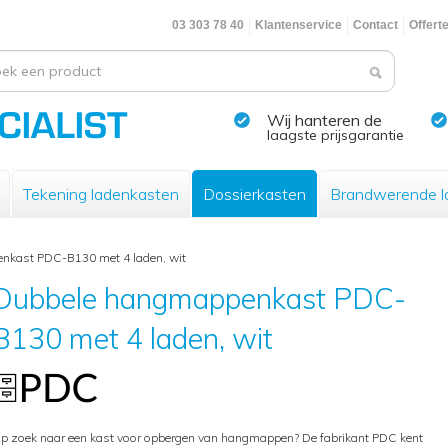
03 303 78 40
Klantenservice
Contact
Offert
Wij hanteren de
laagste prijsgarantie
Tekening ladenkasten
Dossierkasten
Brandwerende l
nkast PDC-B130 met 4 laden, wit
Dubbele hangmappenkast PDC-
B130 met 4 laden, wit
p zoek naar een kast voor opbergen van hangmappen? De fabrikant PDC kent