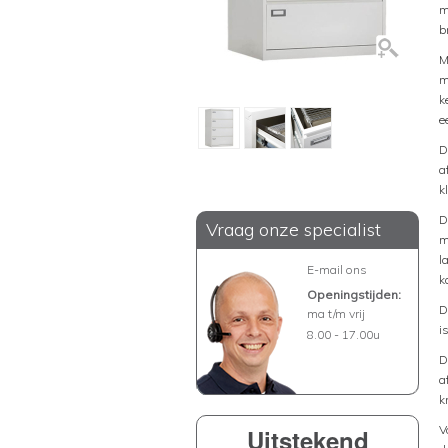
m
b
M
m
k
e
D
a
k
D
Vraag onze specialist
m
l
E-mail ons
k
Openingstijden:
D
ma t/m vrij
i
8.00 - 17.00u
D
a
k
V
Uitstekend