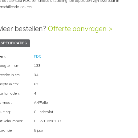
e dossierkast PDC een chique uitstraling. De topbladen zijn leverbaar in
erschillende kleuren.
Meer bestellen?
Offerte aanvragen >
SPECIFICATIES
erk:
PDC
oogte in cm:
133
reedte in cm:
84
iepte in cm:
62
antal laden:
4
ormaat:
A4/Folio
luiting:
Cilinderslot
rtikelnummer:
CHW1309010D
arantie :
5 jaar