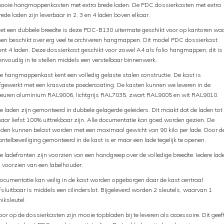
ooie hangmappenkasten met extra brede laden. De PDC dossierkasten met extra
rede laden zijn leverbaar in 2, 3 en 4 laden boven elkaar.
et een dubbele breedte is deze PDC-B130 uitermate geschikt voor op kantoren wa
en beschikt over erg veel te archiveren hangmappen. Dit model PDC dossierkast
ent 4 laden. Deze dossierkast geschikt voor zowel A4 als folio hangmappen; dit is
envoudig in te stellen middels een verstelbaar binnenwerk.
e hangmappenkast kent een volledig gelaste stalen constructie. De kast is
fgewerkt met een krasvaste poedercoating. De kasten kunnen we leveren in de
leuren aluminium RAL9006, lichtgrijs RAL7035, zwart RAL9005 en wit RAL9010.
e laden zijn gemonteerd in dubbele gelagerde geleiders. Dit maakt dat de laden tot
aar liefst 100% uittrekbaar zijn. Alle documentatie kan goed worden gezien. De
aden kunnen belast worden met een maximaal gewicht van 90 kilo per lade. Door d
antelbeveiliging gemonteerd in de kast is er maar een lade tegelijk te openen.
e ladefronten zijn voorzien van een handgreep over de volledige breedte. Iedere lad
s voorzien van een labelhouder.
ocumentatie kan veilig in de kast worden opgeborgen daar de kast centraal
fsluitbaar is middels een cilinderslot. Bijgeleverd worden 2 sleutels, waarvan 1
niksleutel.
oor op de dossierkasten zijn mooie topbladen bij te leveren als accessoire. Dit geef