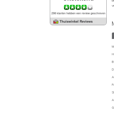
d
v
298 klanten hebben een review geschreven
Thuiswinkel Reviews
M
H
B
D
A
F
S
A
G