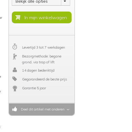
Bekijk alle opties
ar
Levertijd 3 tot 7 werkdagen
Bezorgmethode: begane
grond, via trap of lift
14 dagen bedenktijd
e
Gegarandeerd de beste prijs
Garantie 5 jaar
e
Deel dit artikel met anderen
t