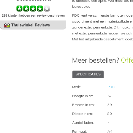
is uiteraard een optie. Wel mooi als h
bureaublad!
298 klanten hebben een review geschreven
PDC kent verschillende formaten laden
assortiment met een materiaallade e
Thuiswinkel Reviews
zonder extra pennenlade. Dit maakt he
met extra pennenlade hebben we ook i
Met het uitgebreide assortiment ladeb
Meer bestellen?
Off
SPECIFICATIES
Merk:
PDC
Hoogte in cm:
62
Breedte in cm:
39
Diepte in cm:
80
Aantal laden:
4
Formaat:
A4