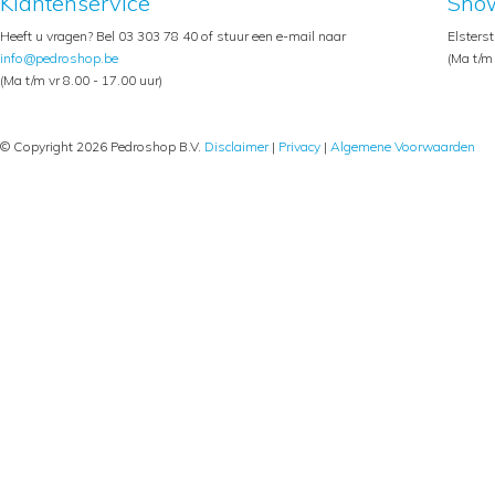
Klantenservice
Sho
Heeft u vragen? Bel 03 303 78 40 of stuur een e-mail naar
Elsters
info@pedroshop.be
(Ma t/m 
(Ma t/m vr 8.00 - 17.00 uur)
© Copyright 2026 Pedroshop B.V.
Disclaimer
|
Privacy
|
Algemene Voorwaarden