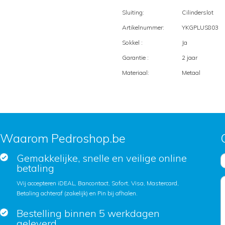
Sluiting:
Cilinderslot
Artikelnummer:
YKGPLUS803
Sokkel :
Ja
Garantie :
2 jaar
Materiaal:
Metaal
Waarom Pedroshop.be
Gemakkelijke, snelle en veilige online
betaling
Wij accepteren iDEAL, Bancontact, Sofort, Visa, Mastercard,
Betaling achteraf (zakelijk) en Pin bij afhalen.
Bestelling binnen 5 werkdagen
geleverd