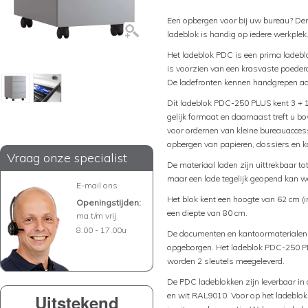
Een opbergen voor bij uw bureau? De
ladeblok is handig op iedere werkplek
Het ladeblok PDC is een prima ladeblo
is voorzien van een krasvaste poederc
De ladefronten kennen handgrepen aa
Dit ladeblok PDC-250 PLUS kent 3 + 1
gelijk formaat en daarnaast treft u b
voor ordernen van kleine bureauaccess
opbergen van papieren, dossiers en 
Vraag onze specialist
De materiaal laden zijn uittrekbaar t
maar een lade tegelijk geopend kan w
E-mail ons
Het blok kent een hoogte van 62 cm (in
Openingstijden:
een diepte van 80 cm.
ma t/m vrij
8.00 - 17.00u
De documenten en kantoormaterialen k
opgeborgen. Het ladeblok PDC-250 PLU
worden 2 sleutels meegeleverd.
De PDC ladeblokken zijn leverbaar i
en wit RAL9010. Voor op het ladeblok
Uitstekend