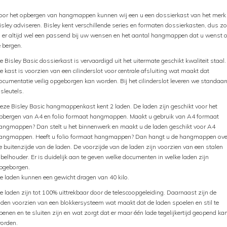
oor het opbergen van hangmappen kunnen wij een u een dossierkast van het merk
isley adviseren. Bisley kent verschillende series en formaten dossierkasten, dus zo
s er altijd wel een passend bij uw wensen en het aantal hangmappen dat u wenst 
e bergen.
e Bisley Basic dossierkast is vervaardigd uit het uitermate geschikt kwaliteit staal.
e kast is voorzien van een cilinderslot voor centrale afsluiting wat maakt dat
ocumentatie veilig opgeborgen kan worden. Bij het cilinderslot leveren we standaar
 sleutels.
eze Bisley Basic hangmappenkast kent 2 laden. De laden zijn geschikt voor het
pbergen van A4 en folio formaat hangmappen. Maakt u gebruik van A4 formaat
angmappen? Dan stelt u het binnenwerk en maakt u de laden geschikt voor A4
angmappen. Heeft u folio formaat hangmappen? Dan hangt u de hangmappen ove
e buitenzijde van de laden. De voorzijde van de laden zijn voorzien van een stalen
abelhouder. Er is duidelijk aan te geven welke documenten in welke laden zijn
pgeborgen.
e laden kunnen een gewicht dragen van 40 kilo.
e laden zijn tot 100% uittrekbaar door de telescoopgeleiding. Daarnaast zijn de
aden voorzien van een blokkersysteem wat maakt dat de laden spoelen en stil te
penen en te sluiten zijn en wat zorgt dat er maar één lade tegelijkertijd geopend ka
orden.