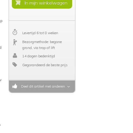
op
Levertijd 6 tot 8 weken
Bezorgmethode: begane
d
grond, via trap of lift
14 dagen bedenktijd
Gegarandeerd de beste prijs
r
Deel dit artikel met anderen
n