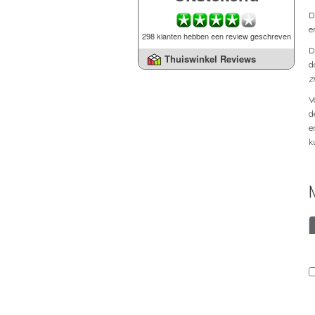
D
e
298 klanten hebben een review geschreven
D
Thuiswinkel Reviews
d
z
V
d
e
k