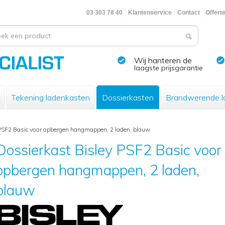
03 303 78 40
Klantenservice
Contact
Offert
Wij hanteren de
laagste prijsgarantie
Tekening ladenkasten
Dossierkasten
Brandwerende l
 PSF2 Basic voor opbergen hangmappen, 2 laden, blauw
Dossierkast Bisley PSF2 Basic voor
opbergen hangmappen, 2 laden,
blauw