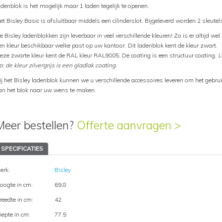
adenblok is het mogelijk maar 1 laden tegelijk te openen.
et Bisley Basic is afsluitbaar middels een cilinderslot. Bijgeleverd worden 2 sleutel
e Bisley ladenblokken zijn leverbaar in veel verschillende kleuren! Zo is er altijd wel
en kleur beschikbaar welke past op uw kantoor. Dit ladenblok kent de kleur zwart.
eze zwarte kleur kent de RAL kleur RAL9005. De coating is een structuur coating.
L
p: de kleur zilvergrijs is een gladlak coating.
ij het Bisley ladenblok kunnen we u verschillende accessoires leveren om het gebru
an het blok naar uw wens te maken.
Meer bestellen?
Offerte aanvragen >
SPECIFICATIES
erk:
Bisley
oogte in cm:
69,8
reedte in cm:
42
iepte in cm:
77,5