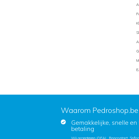
A
F
K
S
A
G
M
E
Waarom Pedroshop.be
Gemakkelijke, snelle en 
betaling
Wij accepteren iDEAL, Bancontact, Sofort