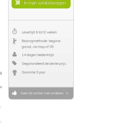
Levertijd 6 tot 8 weken
Bezorgmethode: begane
grond, via trap of lift
14 dagen bedenktijd
Gegarandeerd de beste prijs
Garantie 5 jaar
kg
en
Deel dit artikel met anderen
r
e