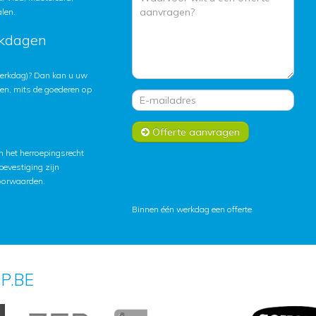
alen.
rkdagen
 werkdag)? Dan kan u uw
ten, mits de goederen op
Offerte aanvragen
 het herroepingsrecht
lbevestiging zijn
oorwaarden
.
Binnen één werkdag een offerte
P.BE