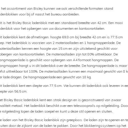
n het assortiment van Bisley kunnen we ook verschillende formaten stand
adenblokken voor bij of naast het bureau aanbieden.
it is het Bisley Basic ladenblok met een standaard breedte van 42 cm. Een mooi
adenblok voor het opbergen van uw documenten en kantoorartikelen.
it ladenblok kent de afmetingen: hoogte 69,8 cm bij breedte 42 cm en is 77,5 cm
iep. Het ladenblok is voorzien van 2 materiaalladen en 1 hangmappenlade. De
ateriaalladen kennen een hoogte van 15 cm en zijn uitstekend geschikt voor
pbergen van kantoorartikelen. De materiaalladen zijn tot 80% uittrekbaar. De
angmappenlade is geschikt voor opbergen van A4 formaat hangmappen. De
angmappen hangt u in dit ladenblok over de breedte. De hangmappenlade is maar
iefst uittrekbaar tot 100%. De materiaalladen kunnen een maximaal gewicht van 8 
er lade dragen. De hangmappenlade een gewicht van 18 kg.
it ladenblok kent een diepte van 77,5 cm. We kunnen dit ladenblok ook leveren in e
iepte van 56,5 cm.
et Bisley Basic ladenblok kent een strak design en is geconstrueerd van zwaar
waliteit metaal. Het ladenblok beschikt over een telescooprails op rolgeleiding. Doo
e rolgeleiding lopen de laden soepel en kunt u deze stil openen en sluiten.
e laden van het Bisley Basic ladenblok zijn greeploos. De laden zijn te openen en t
luiten door de zijkant van de laden te pakken. Door het blokkeringssysteem op het