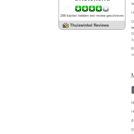
l
H
298 klanten hebben een review geschreven
D
Thuiswinkel Reviews
e
D
o
B
v
M
H
B
D