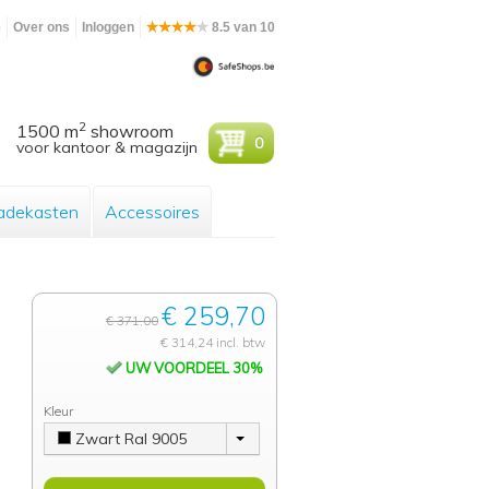
e
Over ons
Inloggen
8.5 van 10
2
1500 m
showroom
0
voor kantoor & magazijn
adekasten
Accessoires
€ 259,70
€ 371,00
€ 314,24 incl. btw
UW VOORDEEL 30%
Kleur
Zwart Ral 9005