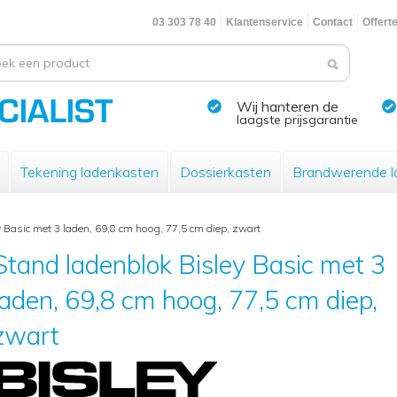
03 303 78 40
Klantenservice
Contact
Offert
Wij hanteren de
laagste prijsgarantie
Tekening ladenkasten
Dossierkasten
Brandwerende l
 Basic met 3 laden, 69,8 cm hoog, 77,5 cm diep, zwart
Stand ladenblok Bisley Basic met 3
laden, 69,8 cm hoog, 77,5 cm diep,
zwart