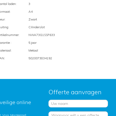
antal laden:
3
ormaat:
A4
leur:
Zwart
luiting:
Cilinderslot
rtikelnummer:
NWA73G1SSF633
arantie :
5 jaar
ateriaal:
Metaal
AN:
5020073834192
Offerte aanvragen
veilige online
, Visa, Mastercard,