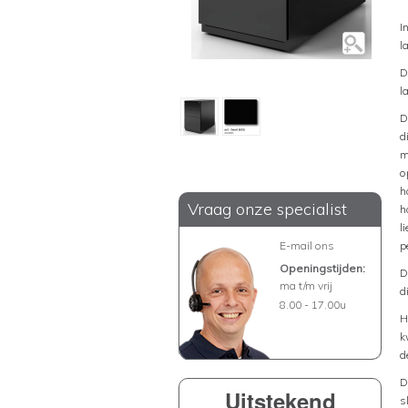
I
l
D
l
D
d
m
o
h
Vraag onze specialist
h
l
E-mail ons
p
Openingstijden:
D
ma t/m vrij
d
8.00 - 17.00u
H
k
d
D
Uitstekend
s