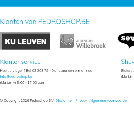
Klanten van PEDROSHOP.BE
Klantenservice
Sho
Heeft u vragen? Bel 03 303 78 40 of stuur een e-mail naar
Elsters
info@pedroshop.be
(Ma t/m 
(Ma t/m vr 8.00 - 17.00 uur)
© Copyright 2026 Pedroshop B.V.
Disclaimer
|
Privacy
|
Algemene Voorwaarden