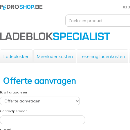
03 3
Ladeblokken
Meerladenkasten
Tekening ladenkasten
Offerte aanvragen
Ik wil graag een
Contactpersoon
E-mail