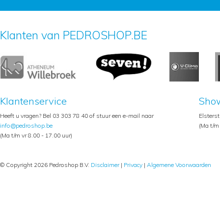
Klanten van PEDROSHOP.BE
Klantenservice
Sho
Heeft u vragen? Bel 03 303 78 40 of stuur een e-mail naar
Elsters
info@pedroshop.be
(Ma t/m 
(Ma t/m vr 8.00 - 17.00 uur)
© Copyright 2026 Pedroshop B.V.
Disclaimer
|
Privacy
|
Algemene Voorwaarden