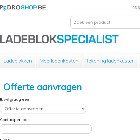
03 3
Ladeblokken
Meerladenkasten
Tekening ladenkasten
Offerte aanvragen
Ik wil graag een
Contactpersoon
E-mail