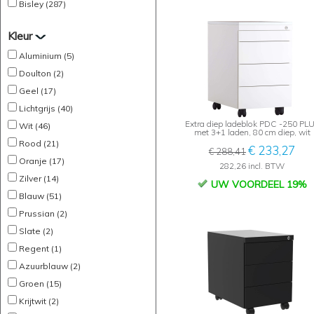
Bisley (287)
Kleur
Aluminium (5)
Doulton (2)
Geel (17)
Lichtgrijs (40)
Extra diep ladeblok PDC -250 PL
Wit (46)
met 3+1 laden, 80 cm diep, wit
Rood (21)
€ 233,27
€ 288,41
Oranje (17)
282,26 incl. BTW
Zilver (14)
UW VOORDEEL 19%
Blauw (51)
Prussian (2)
Slate (2)
Regent (1)
Azuurblauw (2)
Groen (15)
Krijtwit (2)