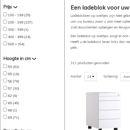
Prijs
Een ladeblok voor uw
100 - 199 (25)
Ladeblokken op wieltjes zijn heel geb
van uw bureau waar u wat meer opber
200 - 299 (207)
snel documenten opbergen en terugvi
300 - 399 (1)
Een ladeblok op wieltjes zorgt er ook 
400 - 499 (24)
Heeft u de ladekast liever links dan
500 < (54)
plek.
Hoogte in cm
311 producten gevonden
50 (62)
55 (16)
Aantal
Sortering
24
Aan
56 (78)
57 (30)
62 (6)
65 (45)
68 (1)
69 (71)