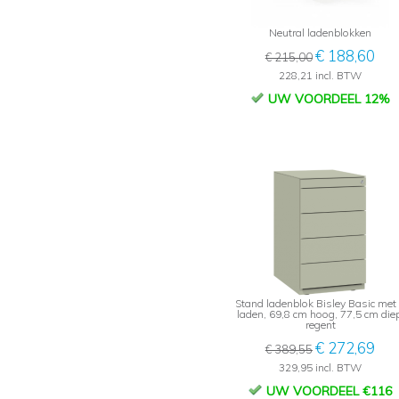
Neutral ladenblokken
€ 188,60
€ 215,00
228,21 incl. BTW
UW VOORDEEL 12%
Stand ladenblok Bisley Basic met
laden, 69,8 cm hoog, 77,5 cm diep
regent
€ 272,69
€ 389,55
329,95 incl. BTW
UW VOORDEEL €116