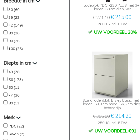
Breedte in cm
Ladeblok PDC -230 PLUS met 3+
laden, 60 cm diep, wit
30 (60)
€ 215,00
39 (22)
€ 271,10
260,15 incl. BTW
42 (149)
UW VOORDEEL 20%
80 (26)
90 (26)
100 (26)
Diepte in cm
49 (78)
56 (173)
60 (11)
77 (36)
Stand ladenblok Bisley Basic met
80 (11)
laden, 69,8 cm hoog, 56,5 cm diep
betongrijs
€ 214,20
€ 306,00
Merk
259,18 incl. BTW
PDC (22)
UW VOORDEEL €91
Swan (2)