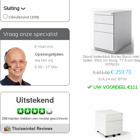
Sluiting
Cilinderslot (309)
Vraag onze specialist
E-mail ons
Openingstijden:
Stand ladenblok Bisley Basic met
ma t/m vrij
laden, 69,8 cm hoog, 77,5 cm diep
lichtgrijs
8.00 - 17.00u
€ 259,70
€ 371,00
314,24 incl. BTW
UW VOORDEEL €111
Uitstekend
298 klanten hebben een review geschreven
Thuiswinkel Reviews