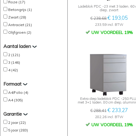
Roze (17)
Ladeblok PDC -23 met 3 laden, 60
Betongrijs (1)
diep, zwart
€ 193,05
Zwart (28)
€ 238,68
233,59 incl. BTW
Antraciet (21)
UW VOORDEEL 19%
Olijfgroen (2)
Aantal laden
2 (121)
3 (146)
4 (42)
Formaat
A4/Folio (4)
Extra diep ladeblok PDC -250 PL
A4 (305)
met 3+1 laden, 80 cm diep, alumin
€ 233,27
€ 288,41
Garantie
282,26 incl. BTW
2 jaar (22)
UW VOORDEEL 19%
5 jaar (283)