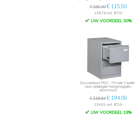
€ 115,50
€ 165,00
139,76 incl. BTW
UW VOORDEEL 30%
Dossierkast PDC -70 met 2 laden
voor opbergen hangmappen,
aluminium
€ 194,06
€ 239,93
234,81 incl. BTW
UW VOORDEEL 19%