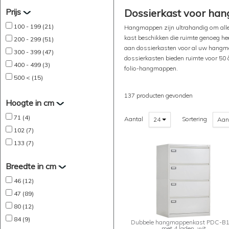
Prijs
Dossierkast voor ha
100 - 199 (21)
Hangmappen zijn ultrahandig om aller
kast beschikken die ruimte genoeg he
200 - 299 (51)
aan dossierkasten voor al uw hangmap
300 - 399 (47)
dossierkasten bieden ruimte voor 50
400 - 499 (3)
folio-hangmappen.
500 < (15)
137 producten gevonden
Hoogte in cm
71 (4)
Aantal
Sortering
24
Aan
102 (7)
133 (7)
Breedte in cm
46 (12)
47 (89)
80 (12)
84 (9)
Dubbele hangmappenkast PDC-B
met 4 laden, wit