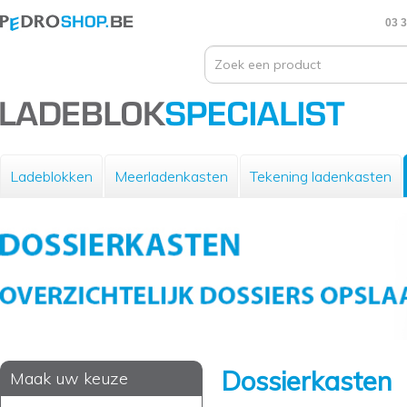
03 3
Ladeblokken
Meerladenkasten
Tekening ladenkasten
Dossierkasten
Maak uw keuze