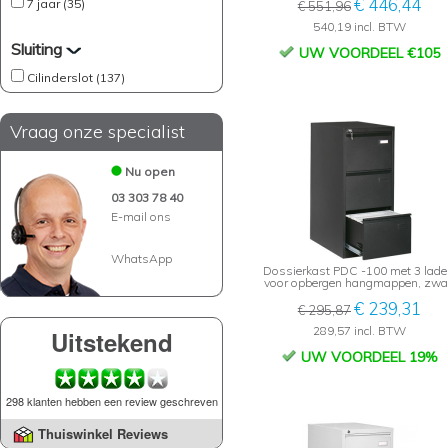
€ 446,44
7 jaar (35)
€ 551,96
540,19 incl. BTW
Sluiting
UW VOORDEEL €105
Cilinderslot (137)
Vraag onze specialist
Nu open
03 303 78 40
E-mail ons
WhatsApp
Dossierkast PDC -100 met 3 lade
voor opbergen hangmappen, zwa
€ 239,31
€ 295,87
289,57 incl. BTW
Uitstekend
UW VOORDEEL 19%
298 klanten hebben een review geschreven
Thuiswinkel Reviews