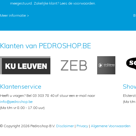
meegestuurd. Zakelijke klant?
Lees de voorwaarden
.
Meer informatie >
B
Klanten van PEDROSHOP.BE
Klantenservice
Sho
Heeft u vragen? Bel 03 303 78 40 of stuur een e-mail naar
Elsters
info@pedroshop.be
(Ma t/m 
(Ma t/m vr 8.00 - 17.00 uur)
© Copyright 2026 Pedroshop B.V.
Disclaimer
|
Privacy
|
Algemene Voorwaarden