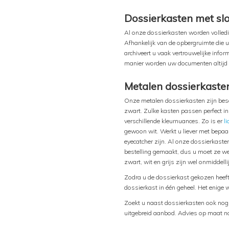
Dossierkasten met slo
Al onze dossierkasten worden volledig
Afhankelijk van de opbergruimte die
archiveert u vaak vertrouwelijke info
manier worden uw documenten altijd 
Metalen dossierkaste
Onze metalen dossierkasten zijn beschi
zwart. Zulke kasten passen perfect in
verschillende kleurnuances. Zo is er
li
gewoon wit. Werkt u liever met bepaa
eyecatcher zijn. Al onze dossierkaste
bestelling gemaakt, dus u moet ze we
zwart, wit en grijs zijn wel onmiddel
Zodra u de dossierkast gekozen heeft 
dossierkast in één geheel. Het enige w
Zoekt u naast dossierkasten ook no
uitgebreid aanbod. Advies op maat n