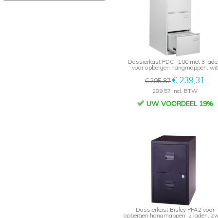
Dossierkast PDC -100 met 3 lade
voor opbergen hangmappen, wit
€ 239,31
€ 295,87
289,57 incl. BTW
UW VOORDEEL 19%
Dossierkast Bisley PFA2 voor
opbergen hangmappen, 2 laden, zw