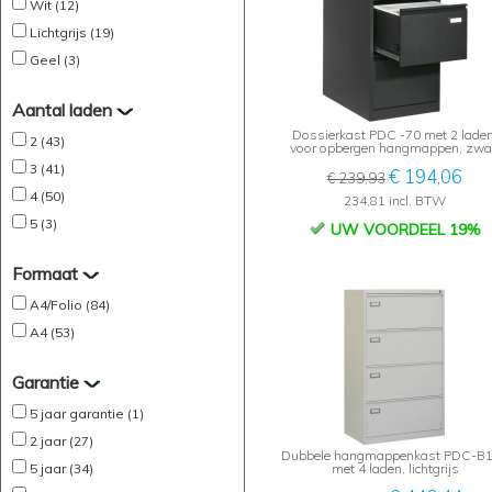
Wit (12)
Lichtgrijs (19)
Geel (3)
Aantal laden
Dossierkast PDC -70 met 2 laden
2 (43)
voor opbergen hangmappen, zwa
3 (41)
€ 194,06
€ 239,93
4 (50)
234,81 incl. BTW
5 (3)
UW VOORDEEL 19%
Formaat
A4/Folio (84)
A4 (53)
Garantie
5 jaar garantie (1)
2 jaar (27)
Dubbele hangmappenkast PDC-B
5 jaar (34)
met 4 laden, lichtgrijs