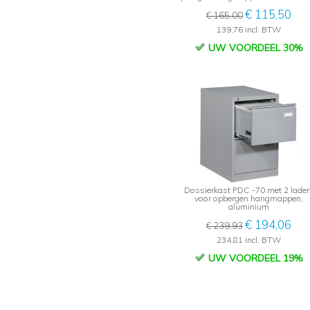
€ 115,50
€ 165,00
139,76 incl. BTW
UW VOORDEEL 30%
Dossierkast PDC -70 met 2 laden
voor opbergen hangmappen,
aluminium
€ 194,06
€ 239,93
234,81 incl. BTW
UW VOORDEEL 19%