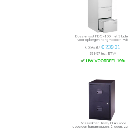
Dossierkast PDC -100 met 3 lade
voor opbergen hangmappen, wit
€ 239,31
€ 295,87
289,57 incl. BTW
UW VOORDEEL 19%
Dossierkast Bisley PFA2 voor
opbergen hangmappen, 2 laden, zw