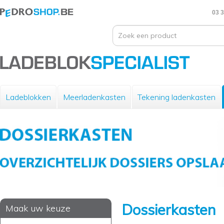
03 3
Ladeblokken
Meerladenkasten
Tekening ladenkasten
Dossierkasten
Maak uw keuze