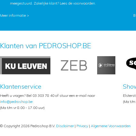
meegestuurd. Zakelijke klant?
Lees de voorwaarden
.
Meer informatie >
B
Klanten van PEDROSHOP.BE
Klantenservice
Sho
Heeft u vragen? Bel 03 303 78 40 of stuur een e-mail naar
Elsters
info@pedroshop.be
(Ma t/m 
(Ma t/m vr 8.00 - 17.00 uur)
© Copyright 2026 Pedroshop B.V.
Disclaimer
|
Privacy
|
Algemene Voorwaarden