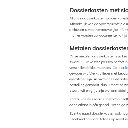
Dossierkasten met slo
Al onze dossierkasten worden volledig
Afhankelijk van de opbergruimte die
archiveert u vaak vertrouwelijke info
manier worden uw documenten altijd 
Metalen dossierkaste
Onze metalen dossierkasten zijn beschi
zwart. Zulke kasten passen perfect in
verschillende kleurnuances. Zo is er
li
gewoon wit. Werkt u liever met bepaa
eyecatcher zijn. Al onze dossierkaste
bestelling gemaakt, dus u moet ze we
zwart, wit en grijs zijn wel onmiddel
Zodra u de dossierkast gekozen heeft 
dossierkast in één geheel. Het enige w
Zoekt u naast dossierkasten ook no
uitgebreid aanbod. Advies op maat n