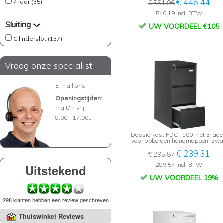
€ 446,44
7 jaar (35)
€ 551,96
540,19 incl. BTW
Sluiting
UW VOORDEEL €105
Cilinderslot (137)
Vraag onze specialist
E-mail ons
Openingstijden:
ma t/m vrij
8.00 - 17.00u
Dossierkast PDC -100 met 3 lade
voor opbergen hangmappen, zwa
€ 239,31
€ 295,87
289,57 incl. BTW
Uitstekend
UW VOORDEEL 19%
298 klanten hebben een review geschreven
Thuiswinkel Reviews