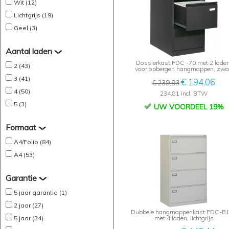
Wit (12)
Lichtgrijs (19)
Geel (3)
Aantal laden
Dossierkast PDC -70 met 2 laden
2 (43)
voor opbergen hangmappen, zwa
3 (41)
€ 194,06
€ 239,93
4 (50)
234,81 incl. BTW
5 (3)
UW VOORDEEL 19%
Formaat
A4/Folio (84)
A4 (53)
Garantie
5 jaar garantie (1)
2 jaar (27)
Dubbele hangmappenkast PDC-B
5 jaar (34)
met 4 laden, lichtgrijs