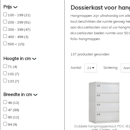
Prijs
Dossierkast voor ha
100 - 199 (21)
Hangmappen zijn ultrahandig om aller
kast beschikken die ruimte genoeg he
200 - 299 (51)
aan dossierkasten voor al uw hangmap
300 - 399 (47)
dossierkasten bieden ruimte voor 50
400 - 499 (3)
folio-hangmappen.
500 < (15)
137 producten gevonden
Hoogte in cm
71 (4)
Aantal
Sortering
24
Aan
102 (7)
133 (7)
Breedte in cm
46 (12)
47 (89)
80 (12)
84 (9)
Dubbele hangmappenkast PDC-B
met 4 laden, wit